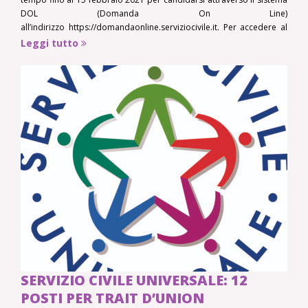
DOL (Domanda On Line)
all’indirizzo https://domandaonline.serviziocivile.it. Per accedere al
sistema è necessario essere in possesso del codice SPID. Due i
Leggi tutto
progetti approvati: “Mosaico, giovani tessere in una comunità che
cresce”
SERVIZIO CIVILE UNIVERSALE: 12
POSTI PER TRAIT D’UNION