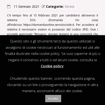
11 Gennaio 2021
Categorie:
Servizi
C’è tempo fino al 15 febbraio 2021 per candidarsi attraverso il
sistema DOL (Domanda On Line)
all’indirizzo https://domandaonline.serviziocivile.it. Per accedere al
sistema è necessario essere in possesso del codice SPID. Due i
progetti approvati: “Mosaico, giovani tessere in una comunità che
cresce” per 8 posti e “Migrazioni, culture, intrecci” per 4 posti. Il
Leggi tutto
Questo sito o gli strumenti terzi da questo utilizzati si
primo si rivolge a
avvalgono di cookie necessari al funzionamento ed utili alle
finalità illustrate nella cookie policy. Se vuoi saperne di più o
negare il consenso a tutti o ad alcuni cookie, consulta la
Cookie policy
.
Chiudendo questo banner, scorrendo questa pagina,
cliccando su un link o proseguendo la navigazione in altra
maniera, acconsenti all’uso dei cookie.
Accetto