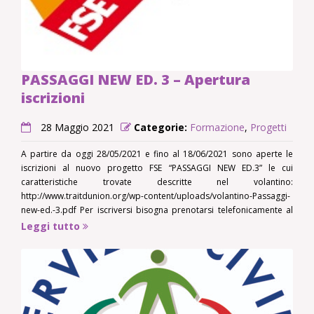
PASSAGGI NEW ED. 3 – Apertura
iscrizioni
28 Maggio 2021
Categorie:
Formazione
,
Progetti
A partire da oggi 28/05/2021 e fino al 18/06/2021 sono aperte le
iscrizioni al nuovo progetto FSE “PASSAGGI NEW ED.3” le cui
caratteristiche trovate descritte nel volantino:
http://www.traitdunion.org/wp-content/uploads/volantino-Passaggi-
new-ed.-3.pdf Per iscriversi bisogna prenotarsi telefonicamente al
0165 239656. Vi verrà dato un appuntamento presso i nostri uffici di
Leggi tutto
Viale Partigiani 18 ad Aosta, il martedì dalle 9.00