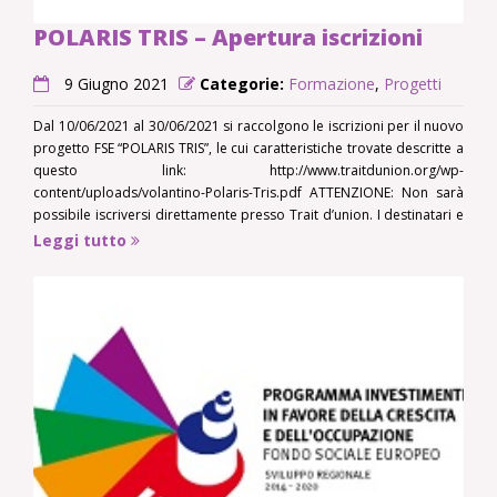
POLARIS TRIS – Apertura iscrizioni
9 Giugno 2021
Categorie:
Formazione
,
Progetti
Dal 10/06/2021 al 30/06/2021 si raccolgono le iscrizioni per il nuovo
progetto FSE “POLARIS TRIS”, le cui caratteristiche trovate descritte a
questo link: http://www.traitdunion.org/wp-
content/uploads/volantino-Polaris-Tris.pdf ATTENZIONE: Non sarà
possibile iscriversi direttamente presso Trait d’union. I destinatari e
le loro famiglie potranno rivolgersi alle assistenti sociali che
Leggi tutto
provvederanno alla segnalazione al CDLDS che a sua volta
segnalerà