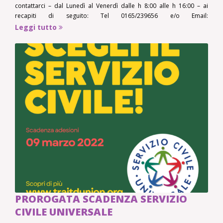
contattarci – dal Lunedì al Venerdì dalle h 8:00 alle h 16:00 – ai
recapiti di seguito: Tel 0165/239656 e/o Email:
consorzio@traitdunion.org
Leggi tutto
PROROGATA SCADENZA SERVIZIO
CIVILE UNIVERSALE