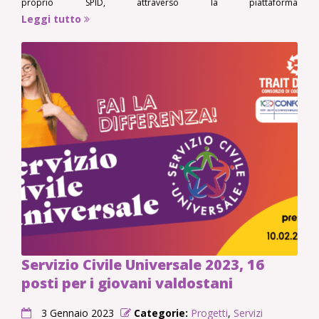
proprio SPID, attraverso la piattaforma
domandeonline.serviziocivile.it. Trait d’Union mette a disposizione
Leggi tutto
16 posti
Servizio Civile Universale 2023, 16
posti per i giovani valdostani
3 Gennaio 2023
Categorie:
Progetti
,
Servizi