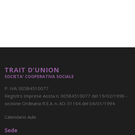
TRAIT D’UNION
SOCIETA' COOPERATIVA SOCIALE
P. IVA: 00584510077
Registro Imprese Aosta n. 00584510077 del 19/02/1996 -
sezione Ordinaria R.E.A. n. AO-51164 del 04/01/1994
Calendario Aule
Sede