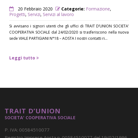
20 Febbraio 2020
Categorie:
Formazione
,
Progetti
,
Servizi
,
Servizi al lavoro
Si avvisano i signori utenti che gli uffici di TRAIT D’UNION SOCIETA’
COOPERATIVA SOCIALE dal 24/02/2020 si trasferiscono nella nuova
sede VIALE PARTIGIANI N°18 – AOSTA I nostri contatti ri...
Leggi tutto
TRAIT D’UNION
SOCIETA' COOPERATIVA SOCIALE
P. IVA: 00584510077
Registro Imprese Aosta n. 00584510077 del 19/02/1996 -