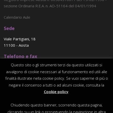
sezione Ordinaria R.E.A. n. AO-51164 del 04/01/1994
Calendario Aule
Sede
Viale Partigiani, 18
11100 - Aosta
Telefono e fax
Questo sito o gli strumenti terzi da questo utilizzati si
(+39) 0165 - 23 96 56
avvalgono di cookie necessari al funzionamento ed utili alle
E-mail
finalità illustrate nella cookie policy. Se vuoi saperne di più o
negare il consenso a tutti o ad alcuni cookie, consulta la
consorzio@traitdunion.org
Cookie policy
.
PEC
Chiudendo questo banner, scorrendo questa pagina,
consorziotraitdunion@legalmail.it
cliccando su un link o proseguendo la navigazione in altra