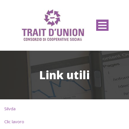
Link utili
Silvda
Clic lavoro