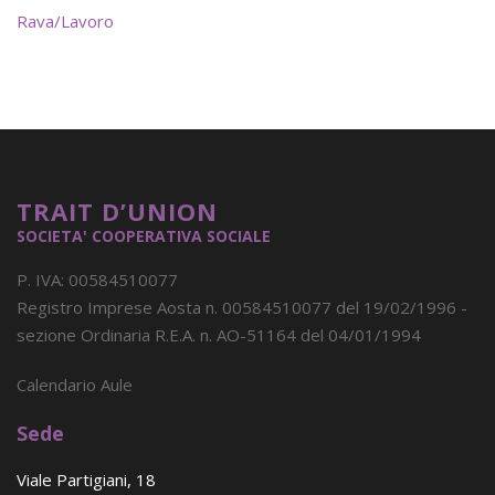
Rava/Lavoro
TRAIT D’UNION
SOCIETA' COOPERATIVA SOCIALE
P. IVA: 00584510077
Registro Imprese Aosta n. 00584510077 del 19/02/1996 -
sezione Ordinaria R.E.A. n. AO-51164 del 04/01/1994
Calendario Aule
Sede
Viale Partigiani, 18