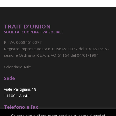
TRAIT D’UNION
SOCIETA' COOPERATIVA SOCIALE
P. IVA: 00584510077
Registro Imprese Aosta n. 00584510077 del 19/02/1996 -
sezione Ordinaria R.E.A. n. AO-51164 del 04/01/1994
Calendario Aule
Sede
Viale Partigiani, 18
11100 - Aosta
Telefono e fax
Questo sito o gli strumenti terzi da questo utilizzati si