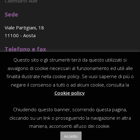
Calendario Aule
Sede
Viale Partigiani, 18
11100 - Aosta
Telefono e fax
Questo sito o gli strumenti terzi da questo utilizzati si
(+39) 0165 - 23 96 56
avvalgono di cookie necessari al funzionamento ed utili alle
E-mail
finalità illustrate nella cookie policy. Se vuoi saperne di più o
negare il consenso a tutti o ad alcuni cookie, consulta la
consorzio@traitdunion.org
Cookie policy
.
PEC
Chiudendo questo banner, scorrendo questa pagina,
consorziotraitdunion@legalmail.it
cliccando su un link o proseguendo la navigazione in altra
maniera, acconsenti all’uso dei cookie.
WD:
Officina Informatica
Accetto