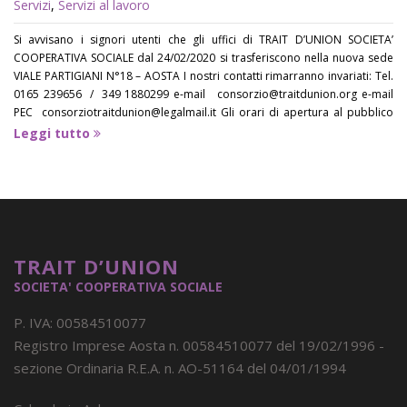
Servizi
,
Servizi al lavoro
Si avvisano i signori utenti che gli uffici di TRAIT D’UNION SOCIETA’
COOPERATIVA SOCIALE dal 24/02/2020 si trasferiscono nella nuova sede
VIALE PARTIGIANI N°18 – AOSTA I nostri contatti rimarranno invariati: Tel.
0165 239656 / 349 1880299 e-mail consorzio@traitdunion.org e-mail
PEC consorziotraitdunion@legalmail.it Gli orari di apertura al pubblico
sono i seguenti: UFFICIO SEGRETERIA e UFFICIO
Leggi tutto
TRAIT D’UNION
SOCIETA' COOPERATIVA SOCIALE
P. IVA: 00584510077
Registro Imprese Aosta n. 00584510077 del 19/02/1996 -
sezione Ordinaria R.E.A. n. AO-51164 del 04/01/1994