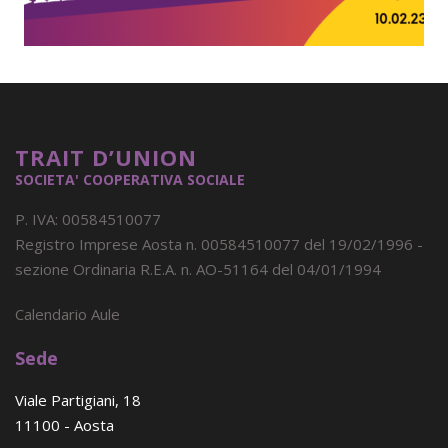
TRAIT D’UNION
SOCIETA' COOPERATIVA SOCIALE
P. IVA: 00584510077
Registro Imprese Aosta n. 00584510077 del 19/02/1996 -
sezione Ordinaria R.E.A. n. AO-51164 del 04/01/1994
Calendario Aule
Sede
Viale Partigiani, 18
11100 - Aosta