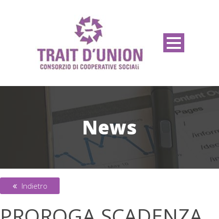
News
Indietro
PROROGA SCADENZA