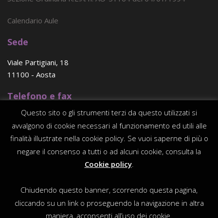
Calendario Aule
Sede
Viale Partigiani, 18
11100 - Aosta
Telefono e fax
Questo sito o gli strumenti terzi da questo utilizzati si
(+39) 0165 - 23 96 56
avvalgono di cookie necessari al funzionamento ed utili alle
E-mail
finalità illustrate nella cookie policy. Se vuoi saperne di più o
negare il consenso a tutti o ad alcuni cookie, consulta la
consorzio@traitdunion.org
Cookie policy
.
PEC
Chiudendo questo banner, scorrendo questa pagina,
consorziotraitdunion@legalmail.it
cliccando su un link o proseguendo la navigazione in altra
maniera, acconsenti all’uso dei cookie.