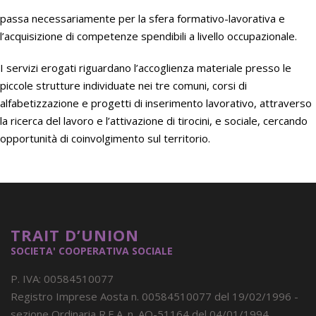
passa necessariamente per la sfera formativo-lavorativa e
l’acquisizione di competenze spendibili a livello occupazionale.
I servizi erogati riguardano l’accoglienza materiale presso le
piccole strutture individuate nei tre comuni, corsi di
alfabetizzazione e progetti di inserimento lavorativo, attraverso
la ricerca del lavoro e l’attivazione di tirocini, e sociale, cercando
opportunità di coinvolgimento sul territorio.
TRAIT D’UNION
SOCIETA' COOPERATIVA SOCIALE
P. IVA: 00584510077
Registro Imprese Aosta n. 00584510077 del 19/02/1996 -
sezione Ordinaria R.E.A. n. AO-51164 del 04/01/1994