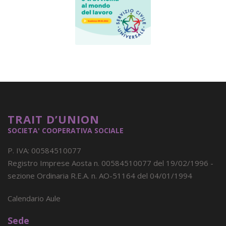
TRAIT D’UNION
SOCIETA' COOPERATIVA SOCIALE
P. IVA: 00584510077
Registro Imprese Aosta n. 00584510077 del 19/02/1996 -
sezione Ordinaria R.E.A. n. AO-51164 del 04/01/1994
Calendario Aule
Sede