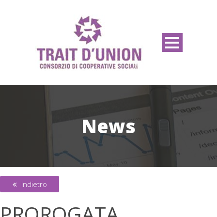
News
Indietro
PROROGATA