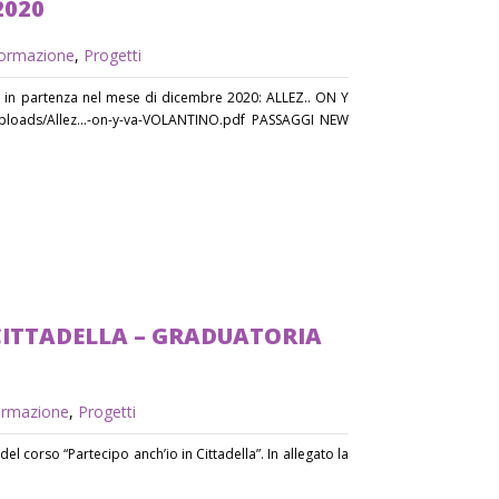
2020
ormazione
,
Progetti
rsi in partenza nel mese di dicembre 2020: ALLEZ.. ON Y
t/uploads/Allez…-on-y-va-VOLANTINO.pdf PASSAGGI NEW
CITTADELLA – GRADUATORIA
rmazione
,
Progetti
el corso “Partecipo anch’io in Cittadella”. In allegato la