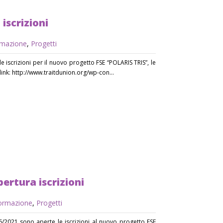
iscrizioni
mazione
,
Progetti
 iscrizioni per il nuovo progetto FSE “POLARIS TRIS”, le
 link: http://www.traitdunion.org/wp-con...
rtura iscrizioni
ormazione
,
Progetti
6/2021 sono aperte le iscrizioni al nuovo progetto FSE