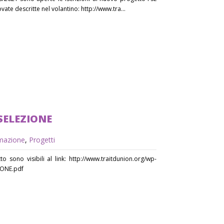
vate descritte nel volantino: http://www.tra...
 SELEZIONE
mazione
,
Progetti
to sono visibili al link: http://www.traitdunion.org/wp-
IONE.pdf