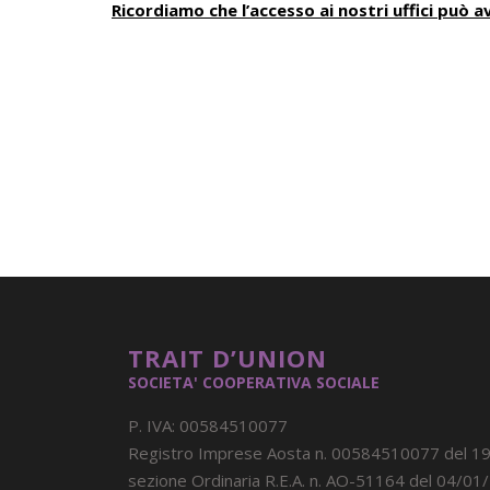
Ricordiamo che l’accesso ai nostri uffici può
TRAIT D’UNION
SOCIETA' COOPERATIVA SOCIALE
P. IVA: 00584510077
Registro Imprese Aosta n. 00584510077 del 1
sezione Ordinaria R.E.A. n. AO-51164 del 04/01