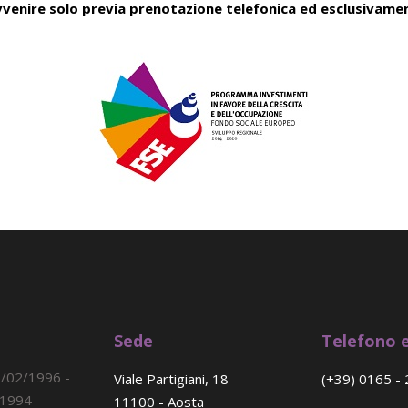
 avvenire solo previa prenotazione telefonica ed esclusivam
Sede
Telefono e
9/02/1996 -
Viale Partigiani, 18
(+39) 0165 - 
/1994
11100 - Aosta