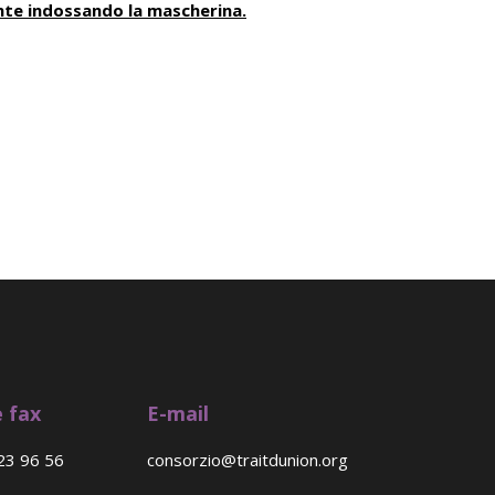
ente indossando la mascherina.
 fax
E-mail
23 96 56
consorzio@traitdunion.org