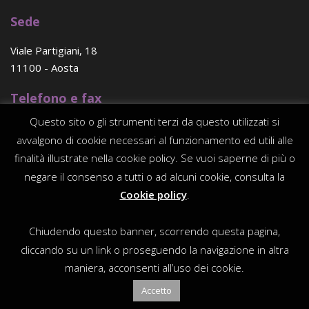
Sede
Viale Partigiani, 18
11100 - Aosta
Telefono e fax
Questo sito o gli strumenti terzi da questo utilizzati si
(+39) 0165 - 23 96 56
avvalgono di cookie necessari al funzionamento ed utili alle
E-mail
finalità illustrate nella cookie policy. Se vuoi saperne di più o
negare il consenso a tutti o ad alcuni cookie, consulta la
consorzio@traitdunion.org
Cookie policy
.
PEC
Chiudendo questo banner, scorrendo questa pagina,
consorziotraitdunion@legalmail.it
cliccando su un link o proseguendo la navigazione in altra
maniera, acconsenti all’uso dei cookie.
WD:
Officina Informatica
Accetto