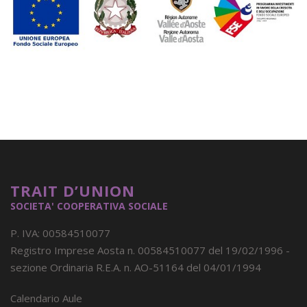
TRAIT D’UNION
SOCIETA' COOPERATIVA SOCIALE
P. IVA: 00584510077
Registro Imprese Aosta n. 00584510077 del 19/02/1996 -
sezione Ordinaria R.E.A. n. AO-51164 del 04/01/1994
Calendario Aule