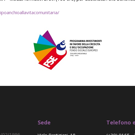
poanchioallavitacomunitaria/
Sede
Telefono e
9/02/1996 -