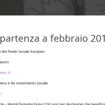
 partenza a febbraio 20
i del Fondo Sociale Europeo:
lavoro
tion-2/
ativo e Re Inserimento Sociale
s/
duli formativi brevi (100 ore) per destinatari che beneficiano 