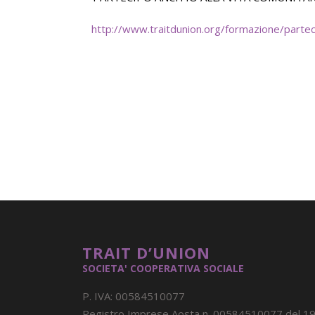
http://www.traitdunion.org/formazione/parteci
TRAIT D’UNION
SOCIETA' COOPERATIVA SOCIALE
P. IVA: 00584510077
Registro Imprese Aosta n. 00584510077 del 1